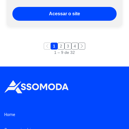
Acessar o site
1
2
3
4
1 – 9 de 32
Home