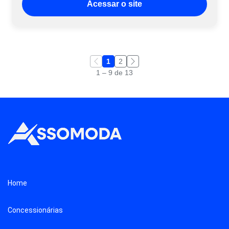
Acessar o site
1
2
1 – 9 de 13
Home
Concessionárias