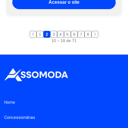
Acessar o site
1
2
3
4
5
6
7
8
10 – 18 de 71
Home
Concessionárias