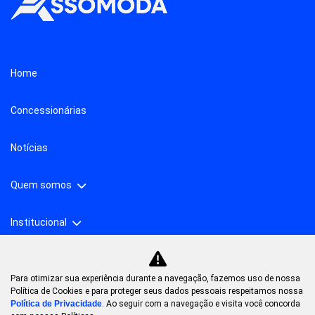
Home
Concessionárias
Notícias
Quem somos
Institucional
Para otimizar sua experiência durante a navegação, fazemos uso de nossa
No trânsito, enxergar o outro salva vidas.
Política de Cookies e para proteger seus dados pessoais respeitamos nossa
Política de Privacidade
. Ao seguir com a navegação e visita você concorda