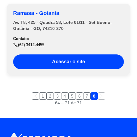
Ramasa - Goiania
Av. T8, 425 - Quadra 58, Lote 01/11 - Set Bueno,
Goiânia - GO, 74210-270
Contato:
(62) 3412-4455
Acessar o site
1
2
3
4
5
6
7
8
64 – 71 de 71