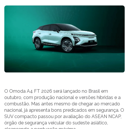
O Omoda A4 FT 2026 será lançado no Brasil em
outubro, com produção nacional e versões híbridas e a
combustão. Mas antes mesmo de chegar ao mercado
nacional, já apresenta bons predicados em segurança. O
SUV compacto passou por avaliação do ASEAN NCAP,
órgão de segurança veicular do sudeste asiático,