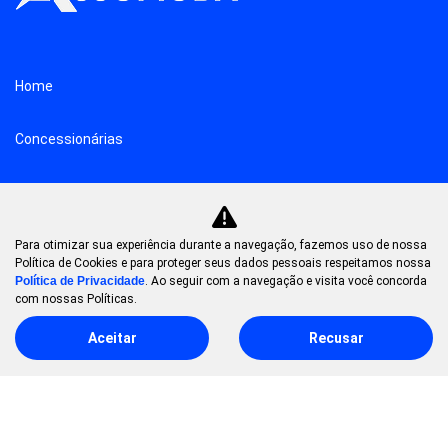
Home
Concessionárias
Notícias
Quem somos
Para otimizar sua experiência durante a navegação, fazemos uso de nossa
Política de Cookies e para proteger seus dados pessoais respeitamos nossa
Política de Privacidade
. Ao seguir com a navegação e visita você concorda
Institucional
com nossas Políticas.
Aceitar
Recusar
No trânsito, enxergar o outro salva vidas.