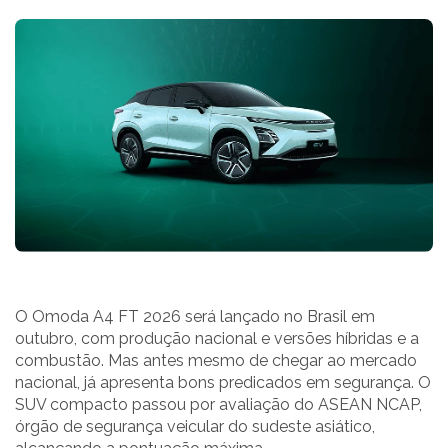
O Omoda A4 FT 2026 será lançado no Brasil em
outubro, com produção nacional e versões híbridas e a
combustão. Mas antes mesmo de chegar ao mercado
nacional, já apresenta bons predicados em segurança. O
SUV compacto passou por avaliação do ASEAN NCAP,
órgão de segurança veicular do sudeste asiático,